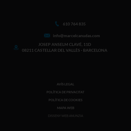
610 764 835
info@marcelcanudas.com
JOSEP ANSELM CLAVÉ, 11D
08211 CASTELLAR DEL VALLÈS · BARCELONA
AVÍS LEGAL
POLÍTICA DE PRIVACITAT
POLÍTICA DE COOKIES
MAPA WEB
DISSENY WEB ANUNZIA