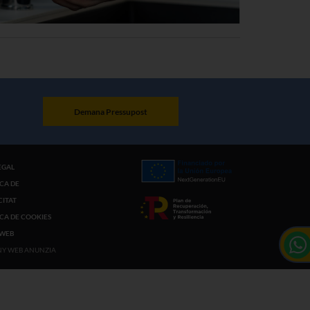
Demana Pressupost
EGAL
ICA DE
CITAT
ICA DE COOKIES
 WEB
NY WEB ANUNZIA