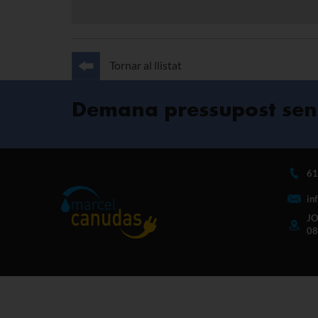
Tornar al llistat
Demana pressupost sen
61
in
JO
08