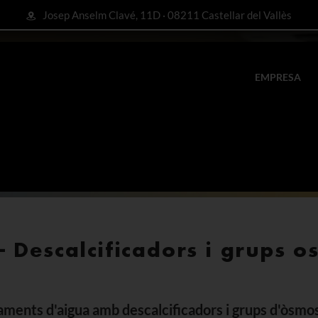
Josep Anselm Clavé, 11D · 08211 Castellar del Vallès
EMPRESA
 Descalcificadors i grups o
ments d'aigua amb descalcificadors i grups d'òsmos