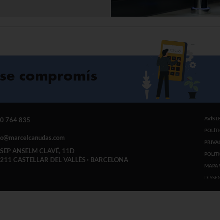
se compromís
AVÍS L
0 764 835
POLÍT
fo@marcelcanudas.com
PRIVA
SEP ANSELM CLAVÉ, 11D
POLÍT
211 CASTELLAR DEL VALLÈS · BARCELONA
MAPA
DISSE