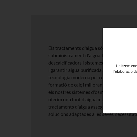
Els tractaments d'aigua són essencials per g
subministrament d'aigua. Proporcionem s
descalcificadors i sistemes d'òsmosi inver
Utilitzem coo
i garantir aigua purificada. Els nostres desc
l'elaboració d
tecnologia moderna per reduir la duresa de 
formació de calç i millorant la vida útil de
els nostres sistemes d'òsmosi inversa, eli
oferim una font d'aigua més saludable. La 
tractaments d'aigua assegura que els nostr
solucions adaptades a les seves necessitat