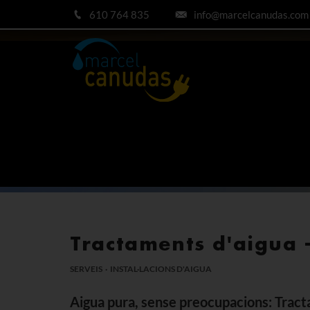
610 764 835
info@marcelcanudas.com
Tractaments d'aigua –
SERVEIS · INSTAL·LACIONS D'AIGUA
Aigua pura, sense preocupacions: Tracta