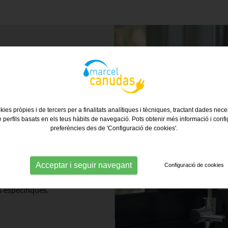
arantir la qualitat del
olucions avançades com
sa per eliminar impureses
kies pròpies i de tercers per a finalitats analítiques i tècniques, tractant dades nec
alcificadors utilitzen
e perfils basats en els teus hàbits de navegació. Pots obtenir més informació i confi
l'aigua, prevenint la
preferències des de 'Configuració de cookies'.
ls aparells domèstics. Amb
minem contaminants i
nostra experiència en
Acceptar i seguir navegant
Configuració de cookies
es clients rebin
s específiques.