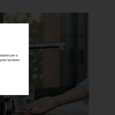
essàries per a
gurar les teves