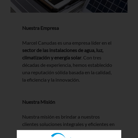
Nuestra Empresa
Marcel Canudas es una empresa líder en el
sector de las instalaciones de agua, luz,
climatización y energía solar
. Con tres
décadas de experiencia, hemos establecido
una reputación sólida basada en la calidad,
la eficiencia y la innovación.
Nuestra Misión
Nuestra misión es brindar a nuestros
clientes soluciones integrales y eficientes en
instalaciones de agua, luz, climatización y